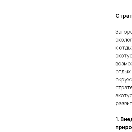
Страт
Загор
эколо
к отды
экоту
возмо
отдых,
окруж
страте
экотур
развит
1. Вн
приро