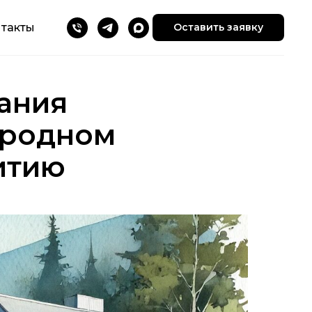
такты
Оставить заявку
ания
ородном
витию