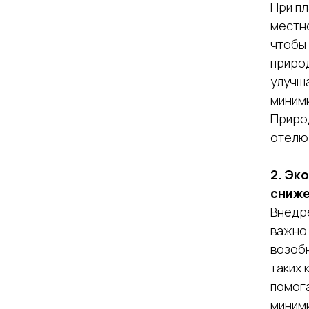
При п
местн
чтобы 
природ
улучша
миним
Природ
отелю
2. Эк
сниже
Внедре
важно
возоб
таких 
помога
миним