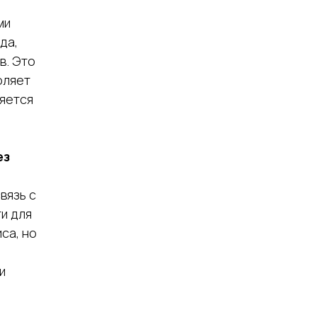
ми
да,
в. Это
оляет
ляется
ез
вязь с
и для
са, но
и