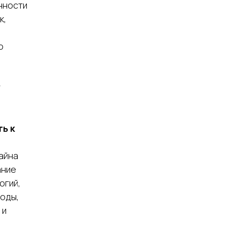
нности
к,
о
т
ь к
айна
ание
огий,
воды,
 и