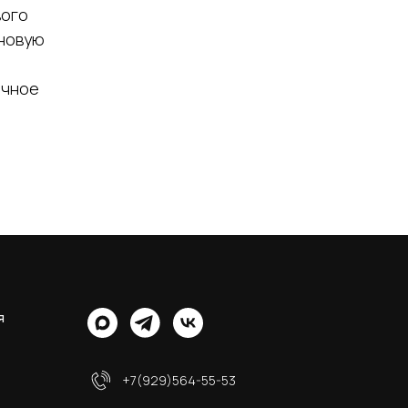
вого
 новую
ичное
я
+7(929)564-55-53