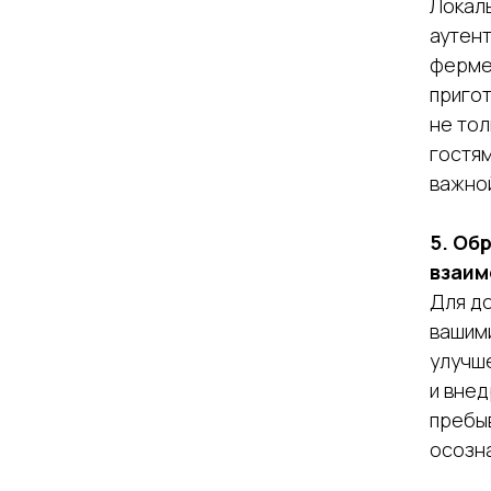
Локаль
аутент
ферме
пригот
не тол
гостя
важной
5. Об
взаим
Для д
вашими
улучше
и внед
пребы
осозн