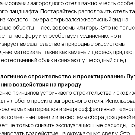
ланировании загородного отеля важно учесть особе
ого ландшафта. Постарайтесь расположить отель та
из каждого номера открывался живописный вид на
ные объекты — лес, водоемы или горы. Это не тольк
ет атмосферу и способствует уединению, но и
изирует вмешательство в природные экосистемы.
ные материалы, такие как камень и дерево, придаю
 естественный облик и снижают углеродный след.
ологичное строительство и проектирование: Пут
нию воздействия на природу
ние принципов устойчивого строительства и экодиз
 для любого проекта загородного отеля. Использов
новляемых материалов и энергоэффективных технол
как солнечные панели или системы сбора дождевой 
ет не только снизить эксплуатационные расходы, но
изировать воздействие на окружающую среду. Это