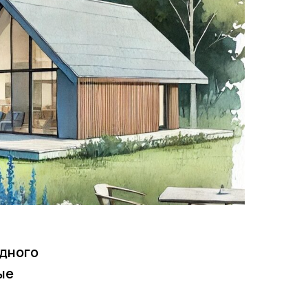
одного
ые