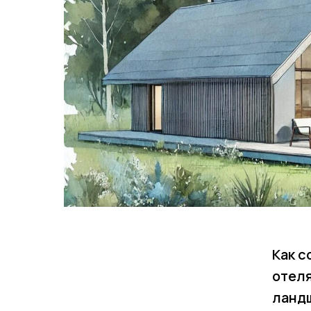
Как с
отеля
ланд