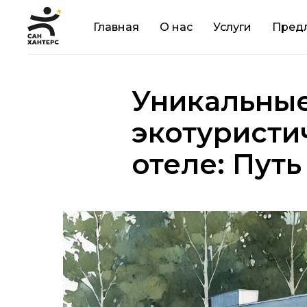
Главная
О нас
Услуги
Пред
Уникальные
экотуристи
отеле: Пут