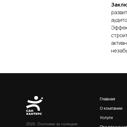
Заклю
развит
аудито
Эффек
строит
активн
незаб
Главная
О компании
Услуги
2026. Охотники за солнцем
Предложени