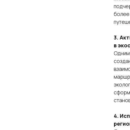
подче
более
путеш
3. Ак
в эко
Одним 
создан
взаимо
маршру
эколо
сформ
стано
4. Ис
регио